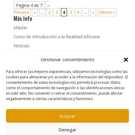
Página 4 de 7
«
Primera
«
...
2
3
4
5
6
...
»
Última »
Más Info
Máster
Curso de Introducción a la Realidad Africana
Noticias
Recursos
Gestionar consentimiento
More info
Para ofrecer las mejores experiencias, utilizamos tecnologías como las
cookies para almacenar y/o acceder a la información del dispositivo. El
PhD
consentimiento de estas tecnologías nos permitirá procesar datos
News
como el comportamiento de navegación o las identificaciones únicas
en este sitio. No consentir o retirar el consentimiento, puede afectar
negativamente a ciertas características y funciones.
Aceptar
Contacto
|
Política de cookies
|
Aviso legal
Denegar