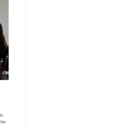
do
 las