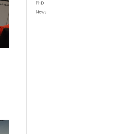
PhD
News
s