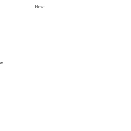
News
ón