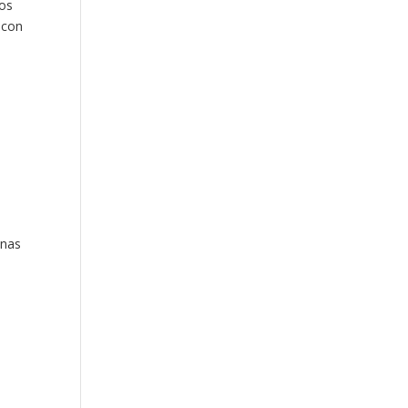
los
 con
onas