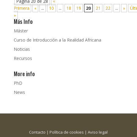
Página 20 de 28
«
Primera
«
...
10
...
18
19
20
21
22
...
»
Últ
»
Más Info
Máster
Curso de Introducción a la Realidad Africana
Noticias
Recursos
More info
PhD
News
Contacto
|
Política de cookies
|
Aviso legal