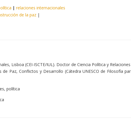
olítica
|
relaciones internacionales
nstrucción de la paz
|
nales, Lisboa (CEI-ISCTE/IUL). Doctor de Ciencia Política y Relacion
s de Paz, Conflictos y Desarrollo (Cátedra UNESCO de Filosofía pa
.
s, política
ica