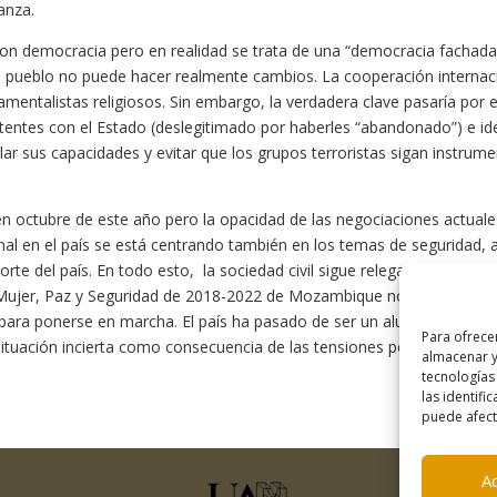
anza.
on democracia pero en realidad se trata de una “democracia fachad
el pueblo no puede hacer realmente cambios. La cooperación internac
mentalistas religiosos. Sin embargo, la verdadera clave pasaría por 
tentes con el Estado (deslegitimado por haberles “abandonado”) e ide
r sus capacidades y evitar que los grupos terroristas sigan instrume
n octubre de este año pero la opacidad de las negociaciones actuale
nal en el país se está centrando también en los temas de seguridad, a
rte del país. En todo esto, la sociedad civil sigue relegada y las cu
Mujer, Paz y Seguridad de 2018-2022 de Mozambique no se ha elaborad
ara ponerse en marcha. El país ha pasado de ser un alumno aventajado
Para ofrece
uación incierta como consecuencia de las tensiones políticas y socia
almacenar y
tecnologías
las identifi
puede afecta
A