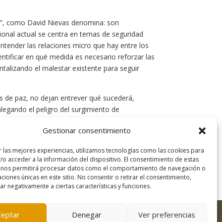
a”, como David Nievas denomina: son
ional actual se centra en temas de seguridad
entender las relaciones micro que hay entre los
ntificar en qué medida es necesario reforzar las
ntalizando el malestar existente para seguir
s de paz, no dejan entrever qué sucederá,
legando el peligro del surgimiento de
estiones de género no son una prioridad en los
Gestionar consentimiento
o a partir de la participación de las propias
 de las políticas de reajuste estructural y
r las mejores experiencias, utilizamos tecnologías como las cookies para
les que no se han resuelto todavía.
/o acceder a la información del dispositivo. El consentimiento de estas
 nos permitirá procesar datos como el comportamiento de navegación o
caciones únicas en este sitio. No consentir o retirar el consentimiento,
r negativamente a ciertas características y funciones.
ceptar
Denegar
Ver preferencias