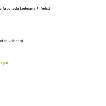
, y Arconada Ledesma P. (eds.)
ad de Valladolid
es.pdf