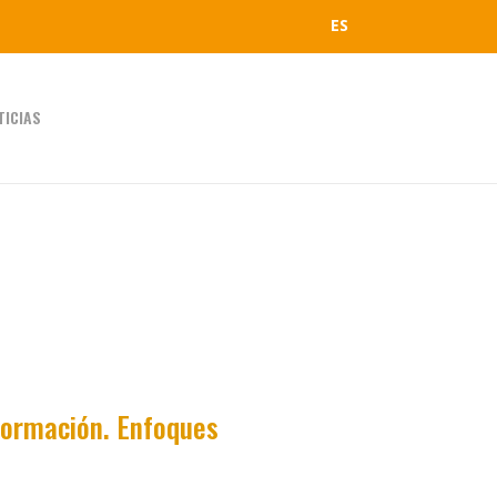
ES
TICIAS
sformación. Enfoques