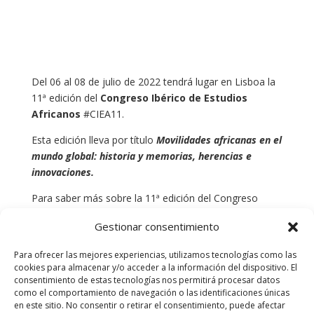
Del 06 al 08 de julio de 2022 tendrá lugar en Lisboa la
11ª edición del
Congreso Ibérico de Estudios
Africanos
#CIEA11.
Esta edición lleva por título
Movilidades africanas en el
mundo global: historia y memorias, herencias e
innovaciones.
Para saber más sobre la 11ª edición del Congreso
Ibérico de Estudios Africanos, podéis acceder
Gestionar consentimiento
directamente a
https://ciea11.pt/index.php/es/
Para ofrecer las mejores experiencias, utilizamos tecnologías como las
cookies para almacenar y/o acceder a la información del dispositivo. El
consentimiento de estas tecnologías nos permitirá procesar datos
como el comportamiento de navegación o las identificaciones únicas
en este sitio. No consentir o retirar el consentimiento, puede afectar