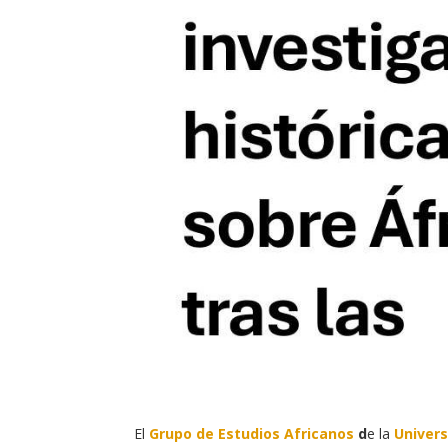
El
Grupo de Estudios Africanos
d
e la
Univer