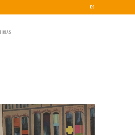
ES
TICIAS