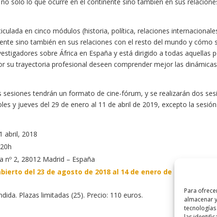
r no solo lo que ocurre en el continente sino también en sus relacio
ticulada en cinco módulos (historia, política, relaciones internacional
ente sino también en sus relaciones con el resto del mundo y cómo se
vestigadores sobre África en España y está dirigido a todas aquellas
or su trayectoria profesional deseen comprender mejor las dinámicas 
s sesiones tendrán un formato de cine-fórum, y se realizarán dos se
es y jueves del 29 de enero al 11 de abril de 2019, excepto la sesión 
 abril, 2018
 20h
a nº 2, 28012 Madrid – España
abierto del 23 de agosto de 2018 al 14 de enero de 2019.
Para ofrece
ida. Plazas limitadas (25). Precio: 110 euros.
almacenar y
tecnologías
las identifi