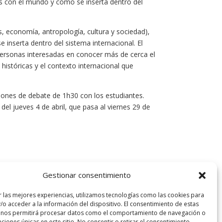
nes con el mundo y cómo se inserta dentro del
es, economía, antropología, cultura y sociedad),
 inserta dentro del sistema internacional. El
 personas interesadas en conocer más de cerca el
históricas y el contexto internacional que
siones de debate de 1h30 con los estudiantes.
del jueves 4 de abril, que pasa al viernes 29 de
Gestionar consentimiento
r las mejores experiencias, utilizamos tecnologías como las cookies para
/o acceder a la información del dispositivo. El consentimiento de estas
 nos permitirá procesar datos como el comportamiento de navegación o
caciones únicas en este sitio. No consentir o retirar el consentimiento,