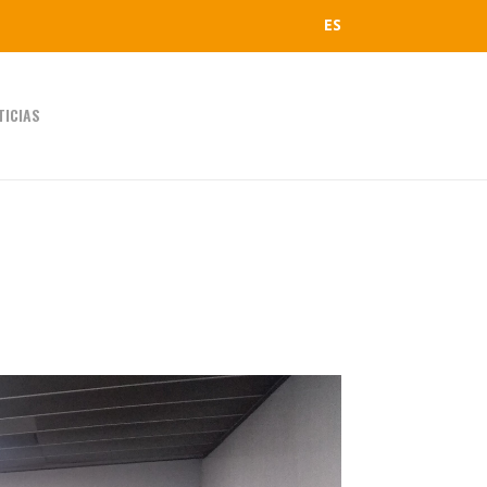
ES
TICIAS