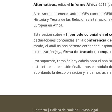
Alternativas
, editó el
Informe África
2019 (p
Asimismo, pertenece tanto al GEA como al GERI (
Historia y Teoría de las Relaciones Internacionale
Europea en África.
Esta sesión sobre
«El periodo colonial en el 
declaraciones contenidas en la
Conferencia de
modo, el análisis nos permite entender el espíri
colonización (
e.g.
,
firma de tratados, conquis
Por supuesto, también hay cabida para el anális
esta interesante sesión finalizamos el módulo d
abordando la descolonización y la democracia e
Contacto
|
Política de cookies
|
Aviso legal