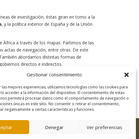
eas de investigación, éstas giran en torno a la
a
, y la política exterior de España y de la Unión
e África a través de los mapas. Partimos de las
las actas de navegación, entre otras. De este
as. También abordamos distintas formas de
gobiernos directos e indirectos.
Gestionar consentimiento
n
«la pesada carga del hombre blanco»
. Con
ncias Políticas, iniciado por Alicia Campos
r las mejores experiencias, utilizamos tecnologías como las cookies para
/o acceder a la información del dispositivo. El consentimiento de estas
 nos permitirá procesar datos como el comportamiento de navegación o
caciones únicas en este sitio. No consentir o retirar el consentimiento,
r negativamente a ciertas características y funciones.
ceptar
Denegar
Ver preferencias
Desarrollo:
Freepress Coop