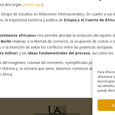
ara descargar,
pinche aquí
).
Grupo de Estudios en Relaciones Internacionales). En cuanto a sus lín
s, la trayectoria histórica y política de
Etiopía y el Cuerno de Áfric
continente africano»
nos permite abordar la evolución del reparto d
 Berlín
relativas a la libertad de comercio, la ocupación de costas o 
tu o la intención de evitar los conflictos entre las potencias europe
ta militar
) y las
ideas fundamentales del proceso
, así como los 
is del imaginario colonial del momento, ejemplificado por la expresió
e Historia y, la semana que viene, daremos comienzo al módulo de Cie
Para ofrece
n África.
almacenar y
tecnologías
las identifi
puede afecta
A