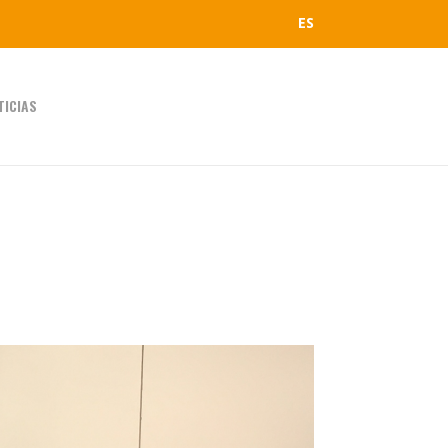
ES
TICIAS