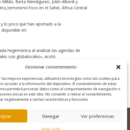
 Millán, Berta Mendiguren, Jokín Alberdi y
ntra_terrorismo:Foco en el Sahel, África Central
n y lo poco que han aportado a la
 disponible en:
ada hegemónica al analizar las agendas de
cales son globalocales», acotó.
s los conflictos en África. Agregó que lo
Gestionar consentimiento
r las mejores experiencias, utilizamos tecnologías como las cookies para
/o acceder a la información del dispositivo. El consentimiento de estas
 nos permitirá procesar datos como el comportamiento de navegación o
caciones únicas en este sitio. No consentir o retirar el consentimiento,
r negativamente a ciertas características y funciones.
ceptar
Denegar
Ver preferencias
Desarrollo:
Freepress Coop
Aviso Legal