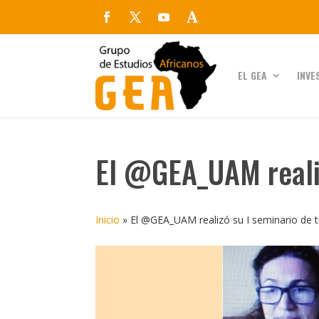
EL GEA
INVE
El @GEA_UAM realiz
Inicio
»
El @GEA_UAM realizó su I seminario de 