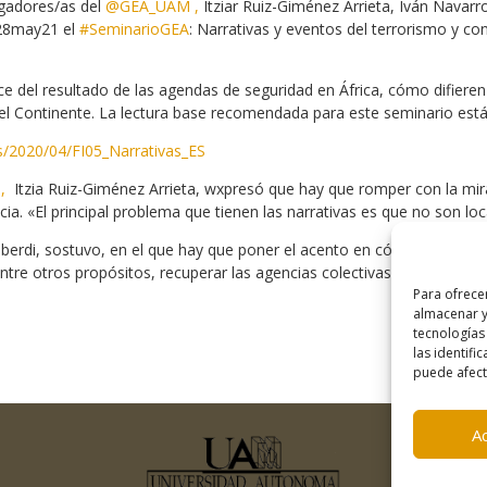
ogadores/as del
@GEA_UAM ,
Itziar Ruiz-Giménez Arrieta, Iván Navarro
s 28may21 el
#SeminarioGEA
: Narrativas y eventos del terrorismo y co
ce del resultado de las agendas de seguridad en África, cómo difiere
 el Continente. La lectura base recomendada para este seminario está
s/2020/04/FI05_Narrativas_ES
,
Itzia Ruiz-Giménez Arrieta, wxpresó que hay que romper con la mir
cia. «El principal problema que tienen las narrativas es que no son lo
lberdi, sostuvo, en el que hay que poner el acento en cómo analizamo
tre otros propósitos, recuperar las agencias colectivas locales
Para ofrece
almacenar y
tecnologías
las identifi
puede afecta
A