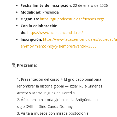
Fecha límite de inscripción:
22 de enero de 2026
Modalidad:
Presencial
Organiza:
https://grupodeestudiosafricanos.org/
Con la colaboración
de:
https://www.lacasaencendida.es/
Inscripción:
https://www.lacasaencendida.es/sociedad/af
en-movimiento-hoy-y-siempre?eventId=3535
Programa
:
Presentación del curso + El giro decolonial para
renombrar la historia global — Itziar Ruiz-Giménez
Arrieta y Marta Íñiguez de Heredia
África en la historia global: de la Antigüedad al
siglo XVIII — Sirio Canós Donnay
Visita a museos con mirada postcolonial