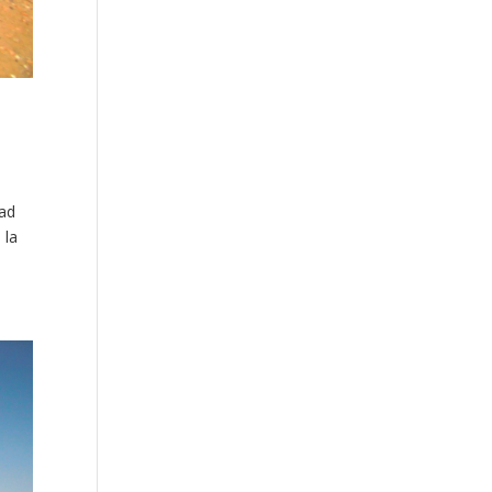
dad
 la