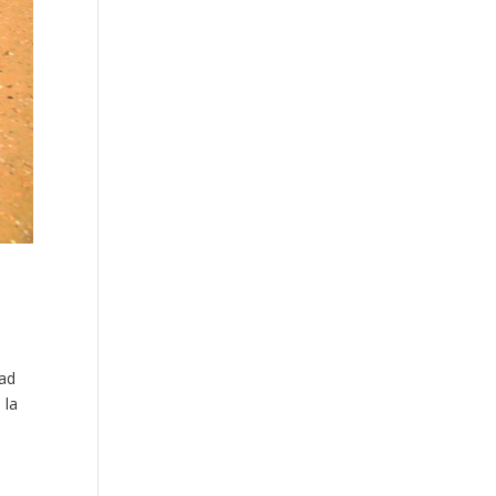
dad
 la