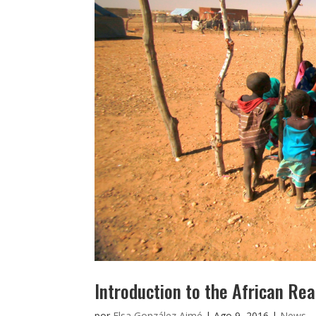
Introduction to the African Rea
por
Elsa González Aimé
|
Ago 9, 2016
|
News