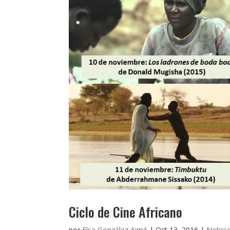
Ciclo de Cine Africano
por
Elsa González Aimé
|
Oct 13, 2016
|
Notici