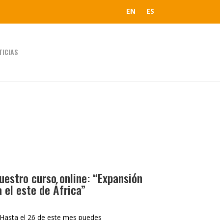
EN
ES
TICIAS
uestro curso online: “Expansión
 el este de África”
" Hasta el 26 de este mes puedes