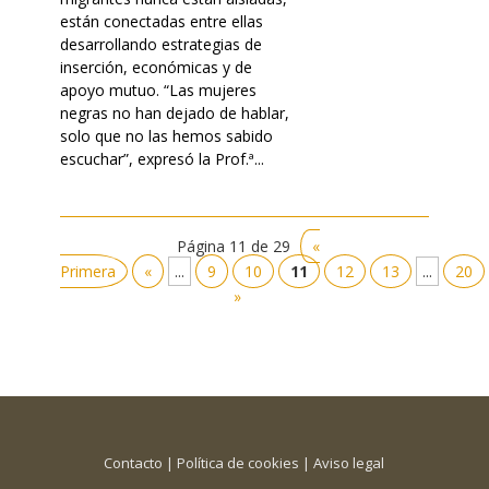
están conectadas entre ellas
desarrollando estrategias de
inserción, económicas y de
apoyo mutuo. “Las mujeres
negras no han dejado de hablar,
solo que no las hemos sabido
escuchar”, expresó la Prof.ª...
Página 11 de 29
«
Primera
«
...
9
10
11
12
13
...
20
»
Contacto
|
Política de cookies
|
Aviso legal