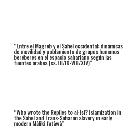
“Entre el Magreb y el Sahel occidental: dinámicas
de movilidad y poblamiento de grupos humanos
beréberes en el espacio sahariano según las
fuentes árabes (ss. III/IX-VIII/XIV)”
“Who wrote the Replies to al-Īsī? Islamization in
the Sahel and Trans-Saharan slavery in early
modern Mālikī fatāwā”