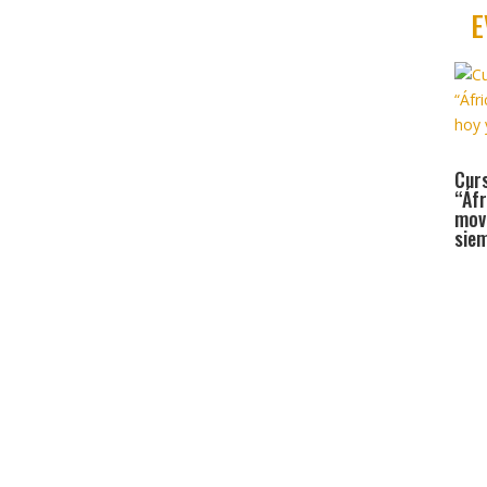
E
Curs
“Áfr
mov
sie