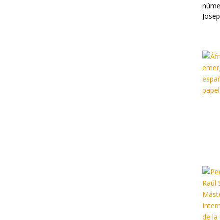
númer
Josep