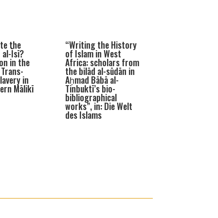
te the
“Writing the History
 al-Īsī?
of Islam in West
on in the
Africa: scholars from
 Trans-
the bilād al-sūdān in
lavery in
Aḥmad Bābā al-
ern Mālikī
Tinbuktī’s bio-
bibliographical
works”, in: Die Welt
des Islams