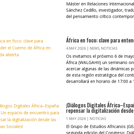
Máster en Relaciones Internacional
Sánchez Cedillo, investigador, tra
del pensamiento crítico contemporán
África en foco: clave para enten
4 MAY 2026
|
NEWS
,
NOTICIAS
Os invitamos el próximo 6 de mayo
África (WALGAHII) un seminario onl
acercar algunas de las dinámicas po
de esta región estratégica del cont
desarrollará en horario de 17:00 a 1
¡Diálogos Digitales África–Esp
repensar la digitalización desde 
1 MAY 2026
|
NOTICIAS
El Grupo de Estudios Africanos (GE
segunda edición del Congreso: Diál