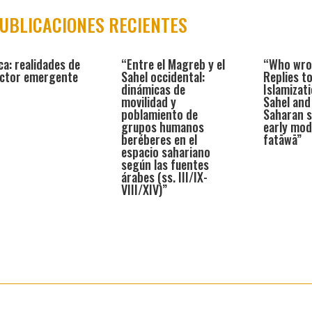
UBLICACIONES RECIENTES
ca: realidades de
“Entre el Magreb y el
“Who wro
actor emergente
Sahel occidental:
Replies to
dinámicas de
Islamizati
movilidad y
Sahel and
poblamiento de
Saharan s
grupos humanos
early mod
beréberes en el
fatāwā”
espacio sahariano
según las fuentes
árabes (ss. III/IX-
VIII/XIV)”