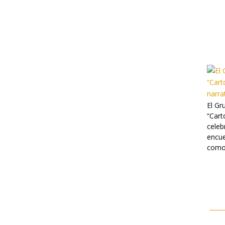
El Gr
“Cart
celeb
encue
como 